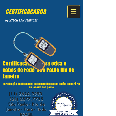
CERTIFICACABOS
by XTECH LAN SERVICES
Certificacao de fibra otica e
cabos de rede Sao Paulo Rio de
Janeiro
certificação de fibra otica cabo metalico redes belém do pará rio
de janeiro sao paulo
(11) 2626.9593
(21) 2577.7755
São Paulo - Rio de
Janeiro - Pará - Todo
BRASIL