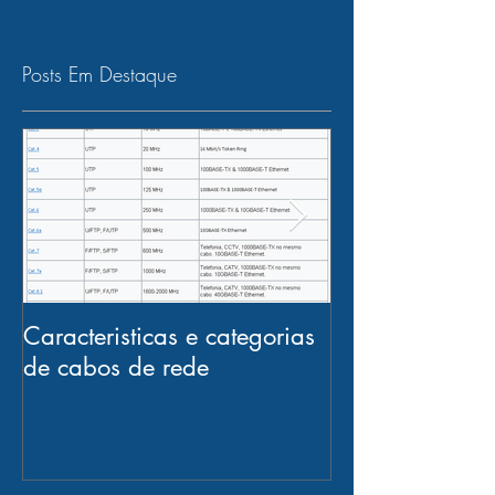
Posts Em Destaque
Caracteristicas e categorias
Certificação d
de cabos de rede
multigigabit