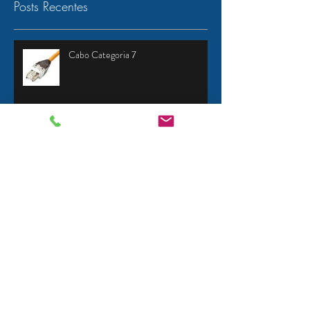
Posts Recentes
Cabo Categoria 7
Caracteristicas e categorias de cabos
de rede
Classificação de cabos LAN garante
segurança em locais de grande
circulação de pessoas