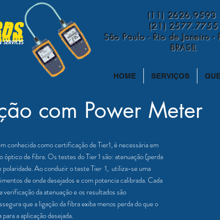
(11) 2626.9593
a e
BOS
(21) 2577.7755
Rio de
São Paulo - Rio de Janeiro - 
N SERVICES
BRASIL
HOME
SERVIÇOS
QU
ação com Power Meter
ém conhecida como certificação de Tier1, é necessária em
 óptico de fibra. Os testes do Tier 1 são: atenuação (perda
polaridade. Ao conduzir o teste Tier 1, utiliza-se uma
rimentos de onda desejados e com potencia calibrada. Cada
ra verificação da atenuação e os resultados são
segura que a ligação da fibra exiba menos perda do que o
 para a aplicação desejada.