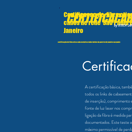
Certificacao de fibra otic
CERTIFICACA
cabos de rede Sao Paulo 
by XTECH LA
Janeiro
certificação de fibra otica cabo metalico redes belém do pará rio de janeiro sao paulo
Certific
A certificação básica, tamb
todos os links de cabeamento
de inserção), comprimento e 
fonte de luz laser nos comp
ligação da fibra é medida pa
documentados. Este teste as
máximo permissível de perda