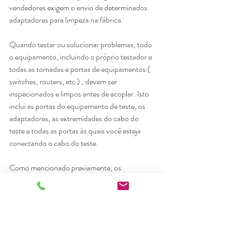
vendedores exigem o envio de determinados 
adaptadores para limpeza na fábrica. 
Quando testar ou solucionar problemas, todo 
o equipamento, incluindo o próprio testador e 
todas as tomadas e portas de equipamentos ( 
switches, routers, etc ) , devem ser 
inspecionados e limpos antes de acoplar. Isto 
inclui as portas do equipamento de teste, os 
adaptadores, as extremidades do cabo do 
teste e todas as portas às quais você esteja 
conectando o cabo do teste. 
Como mencionado previamente, os 
protetores contra pó e o acoplamento podem 
ser uma fonte de contaminação. 
Consequentemente, cada vez que uma 
extremidade da fibra é desconectada ou 
removida de um protetor de poeira ou de uma 