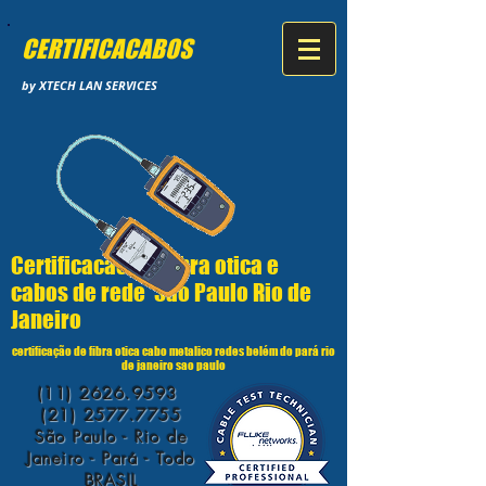
CERTIFICACABOS
by XTECH LAN SERVICES
Certificacao de fibra otica e
cabos de rede Sao Paulo Rio de
Janeiro
certificação de fibra otica cabo metalico redes belém do pará rio
de janeiro sao paulo
(11) 2626.9593
(21) 2577.7755
São Paulo - Rio de
Janeiro - Pará - Todo
BRASIL